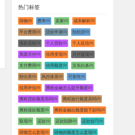
热门标签
得物
费率
卖家
成本解析
(0)
(0)
(0)
(0)
平台费用
贷款申请
拍拍贷
(0)
(0)
(0)
借款流程
个人贷款
个人征信
(0)
(0)
(0)
美团月付
信用变现
月付提现
(0)
(0)
(0)
支付费用
信用额度
京东白条
(0)
(0)
(0)
秒出库
风控体系
可靠性
(0)
(0)
(0)
信用评估
携程金融怎么提升额度
(0)
(0)
携程贷款额度高吗
携程旅行额度高吗
(0)
(0)
携程借款额度
携程金融出额度能下款吗
(0)
(0)
取现
还款
还款陷阱
还款技巧
(0)
(0)
(0)
(0)
得物怎么套现
得物的额度怎么套现
(0)
(0)