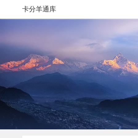
卡分羊通库