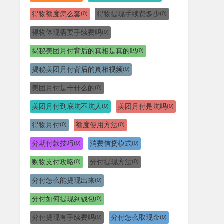
得物额度怎么套
得物提现手续费多少
(0)
(0)
得物体现需要手续费吗
(0)
揭秘美团月付背后的真相是真的吗
(0)
揭秘美团月付背后的真相视频
(0)
美团月付是干什么的
(0)
美团月付到底坑不坑人
美团月付是坑吗
(0)
(0)
得物月付
额度使用方法
(0)
(0)
分期付款技巧
消费信贷模式
(0)
(0)
购物支付攻略
分付提现方法
(0)
(0)
分付怎么能提现出来
(0)
分付如何提现到钱包
(0)
分付提现有手续费吗
分付怎么取现金
(0)
(0)