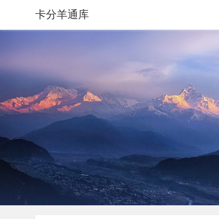
卡分羊通库