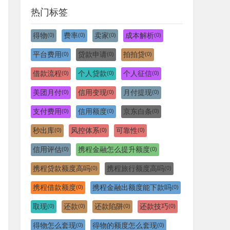
热门标签
得物
费率
卖家
成本解析
(0)
(0)
(0)
(0)
平台费用
贷款申请
拍拍贷
(0)
(0)
(0)
借款流程
个人贷款
个人征信
(0)
(0)
(0)
美团月付
信用变现
月付提现
(0)
(0)
(0)
支付费用
信用额度
京东白条
(0)
(0)
(0)
秒出库
风控体系
可靠性
(0)
(0)
(0)
信用评估
携程金融怎么提升额度
(0)
(0)
携程贷款额度高吗
携程旅行额度高吗
(0)
(0)
携程借款额度
携程金融出额度能下款吗
(0)
(0)
取现
还款
还款陷阱
还款技巧
(0)
(0)
(0)
(0)
得物怎么套现
得物的额度怎么套现
(0)
(0)