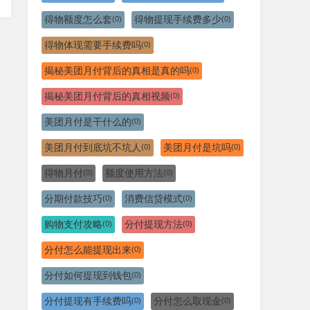
得物额度怎么套
得物提现手续费多少
(0)
(0)
得物体现需要手续费吗
(0)
揭秘美团月付背后的真相是真的吗
(0)
揭秘美团月付背后的真相视频
(0)
美团月付是干什么的
(0)
美团月付到底坑不坑人
美团月付是坑吗
(0)
(0)
得物月付
额度使用方法
(0)
(0)
分期付款技巧
消费信贷模式
(0)
(0)
购物支付攻略
分付提现方法
(0)
(0)
分付怎么能提现出来
(0)
分付如何提现到钱包
(0)
分付提现有手续费吗
分付怎么取现金
(0)
(0)