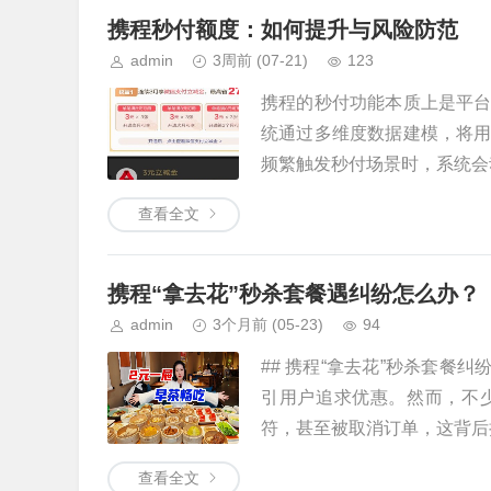
携程秒付额度：如何提升与风险防范
admin
3周前
(07-21)
123
携程的秒付功能本质上是平
统通过多维度数据建模，将
频繁触发秒付场景时，系统会动
查看全文
携程“拿去花”秒杀套餐遇纠纷怎么办？
admin
3个月前
(05-23)
94
## 携程“拿去花”秒杀套餐
引用户追求优惠。然而，不
符，甚至被取消订单，这背后折射
查看全文