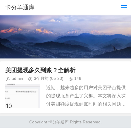
卡分羊通库
美团提现多久到账？全解析
admin
3个月前
(05-23)
148
近期，越来越多的用户对美团平台提供
的提现服务产生了兴趣。本文将深入探
讨美团额度提现到账时间的相关问题。
首先，需要明确的是，美团平台的提现
功能对于个人用户来说是一个非常方便
Copyright 卡分羊通库 Rights Reserved.
的选择，但其提现速度受到多...