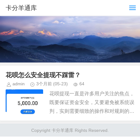
卡分羊通库
花呗怎么安全提现不踩雷？
admin
3个月前
(05-23)
64
花呗提现一直是许多用户关注的焦点，
既要保证资金安全，又要避免被系统误
判，实则需要细致的操作和对规则的理
解。很多人在提现过程中遇到各种问
题，例如提现限额、账户异常、资金冻
Copyright 卡分羊通库 Rights Reserved.
结等。这并非因为花呗系统存在问题...