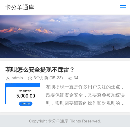
卡分羊通库
花呗怎么安全提现不踩雷？
admin
3个月前
(05-23)
64
花呗提现一直是许多用户关注的焦点，
既要保证资金安全，又要避免被系统误
判，实则需要细致的操作和对规则的理
解。很多人在提现过程中遇到各种问
题，例如提现限额、账户异常、资金冻
Copyright 卡分羊通库 Rights Reserved.
结等。这并非因为花呗系统存在问题...