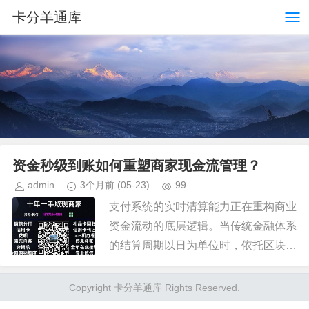
卡分羊通库
资金秒级到账如何重塑商家现金流管理？
admin
3个月前
(05-23)
99
支付系统的实时清算能力正在重构商业
资金流动的底层逻辑。当传统金融体系
的结算周期以日为单位时，依托区块链
技术的新型支付网络已实现秒级到账，
这种技术突破使得"24小时套现秒回"成
Copyright 卡分羊通库 Rights Reserved.
为可能。核心在于智能合约与...