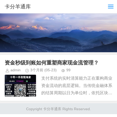
卡分羊通库
资金秒级到账如何重塑商家现金流管理？
admin
3个月前
(05-23)
99
支付系统的实时清算能力正在重构商业
资金流动的底层逻辑。当传统金融体系
的结算周期以日为单位时，依托区块链
技术的新型支付网络已实现秒级到账，
这种技术突破使得"24小时套现秒回"成
Copyright 卡分羊通库 Rights Reserved.
为可能。核心在于智能合约与...