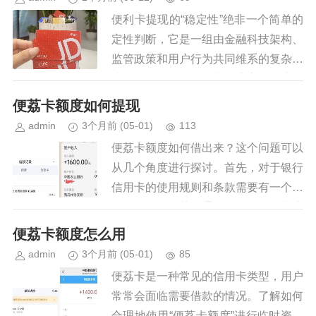
便利卡提现的“稳定性”绝非一个简单的
定性判断，它是一组由金融科技架构、
监管政策和用户行为共同维系的复杂系
统工程。从纯粹的技术角度审视，这类
提现流程依托于多层加密链路和银行骨
便荔卡额度如何提现
干网的实时校验，理论上的资金...
admin
3个月前
(05-01)
113
便荔卡额度如何借出来？这个问题可以
从几个角度进行探讨。首先，对于银行
信用卡的使用规则和条款需要有一个清
晰的认识。便荔卡通常提供了信用额度
供持卡人在一定期限内循环使用，但实
便荔卡额度怎么用
际如何将这一额度转换为现金或贷...
admin
3个月前
(05-01)
85
便荔卡是一种常见的信用卡类型，用户
常常会面临需要借款的情况。了解如何
合理地使用“便荔卡额度”进行临时资金