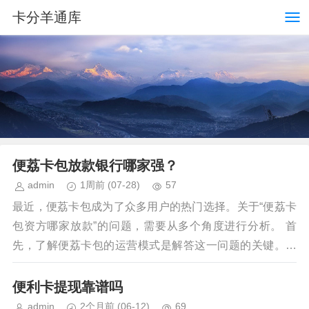
卡分羊通库
便荔卡包放款银行哪家强？
admin
1周前
(07-28)
57
最近，便荔卡包成为了众多用户的热门选择。关于“便荔卡
包资方哪家放款”的问题，需要从多个角度进行分析。 首
先，了解便荔卡包的运营模式是解答这一问题的关键。便
荔卡包并非单一的资金提供者，而是多家银行或金融...
便利卡提现靠谱吗
admin
2个月前
(06-12)
69