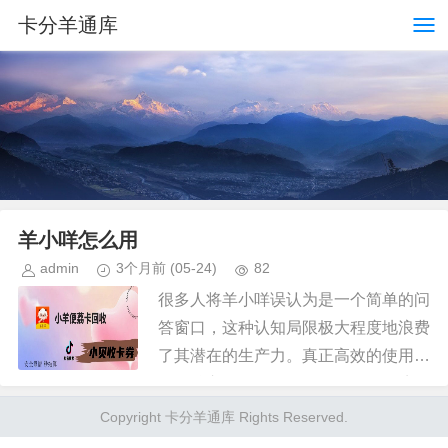
卡分羊通库
羊小咩怎么用
admin
3个月前
(05-24)
82
很多人将羊小咩误认为是一个简单的问
答窗口，这种认知局限极大程度地浪费
了其潜在的生产力。真正高效的使用逻
辑，核心不在于“提问”，而在于“语境喂
养”。你不能仅仅抛出一个模糊的关键
Copyright 卡分羊通库 Rights Reserved.
词，而应当通过注入高颗粒度...