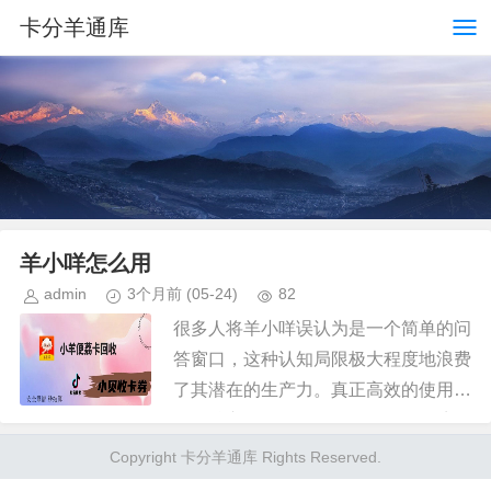
卡分羊通库
羊小咩怎么用
admin
3个月前
(05-24)
82
很多人将羊小咩误认为是一个简单的问
答窗口，这种认知局限极大程度地浪费
了其潜在的生产力。真正高效的使用逻
辑，核心不在于“提问”，而在于“语境喂
养”。你不能仅仅抛出一个模糊的关键
Copyright 卡分羊通库 Rights Reserved.
词，而应当通过注入高颗粒度...