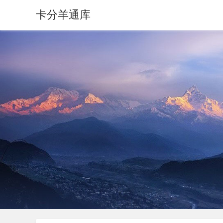
卡分羊通库