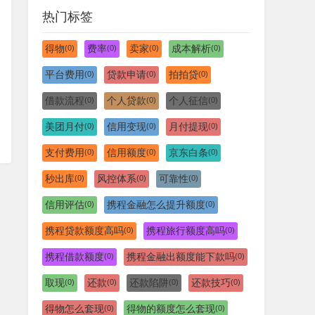
热门标签
得物
费率
卖家
成本解析
(0)
(0)
(0)
(0)
平台费用
贷款申请
拍拍贷
(0)
(0)
(0)
借款流程
个人贷款
个人征信
(0)
(0)
(0)
美团月付
信用变现
月付提现
(0)
(0)
(0)
支付费用
信用额度
京东白条
(0)
(0)
(0)
秒出库
风控体系
可靠性
(0)
(0)
(0)
信用评估
携程金融怎么提升额度
(0)
(0)
携程贷款额度高吗
携程旅行额度高吗
(0)
(0)
携程借款额度
携程金融出额度能下款吗
(0)
(0)
取现
还款
还款陷阱
还款技巧
(0)
(0)
(0)
(0)
得物怎么套现
得物的额度怎么套现
(0)
(0)