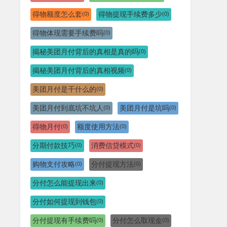
得物额度怎么套
得物提现手续费多少
(0)
(0)
得物体现需要手续费吗
(0)
揭秘美团月付背后的真相是真的吗
(0)
揭秘美团月付背后的真相视频
(0)
美团月付是干什么的
(0)
美团月付到底坑不坑人
美团月付是坑吗
(0)
(0)
得物月付
额度使用方法
(0)
(0)
分期付款技巧
消费信贷模式
(0)
(0)
购物支付攻略
分付提现方法
(0)
(0)
分付怎么能提现出来
(0)
分付如何提现到钱包
(0)
分付提现有手续费吗
分付怎么取现金
(0)
(0)