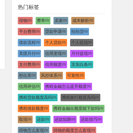
热门标签
得物
费率
卖家
成本解析
(0)
(0)
(0)
(0)
平台费用
贷款申请
拍拍贷
(0)
(0)
(0)
借款流程
个人贷款
个人征信
(0)
(0)
(0)
美团月付
信用变现
月付提现
(0)
(0)
(0)
支付费用
信用额度
京东白条
(0)
(0)
(0)
秒出库
风控体系
可靠性
(0)
(0)
(0)
信用评估
携程金融怎么提升额度
(0)
(0)
携程贷款额度高吗
携程旅行额度高吗
(0)
(0)
携程借款额度
携程金融出额度能下款吗
(0)
(0)
取现
还款
还款陷阱
还款技巧
(0)
(0)
(0)
(0)
得物怎么套现
得物的额度怎么套现
(0)
(0)