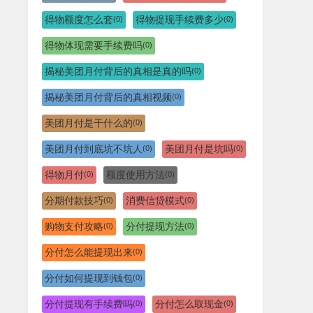
得物额度怎么套
得物提现手续费多少
(0)
(0)
得物体现需要手续费吗
(0)
揭秘美团月付背后的真相是真的吗
(0)
揭秘美团月付背后的真相视频
(0)
美团月付是干什么的
(0)
美团月付到底坑不坑人
美团月付是坑吗
(0)
(0)
得物月付
额度使用方法
(0)
(0)
分期付款技巧
消费信贷模式
(0)
(0)
购物支付攻略
分付提现方法
(0)
(0)
分付怎么能提现出来
(0)
分付如何提现到钱包
(0)
分付提现有手续费吗
分付怎么取现金
(0)
(0)