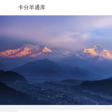
卡分羊通库