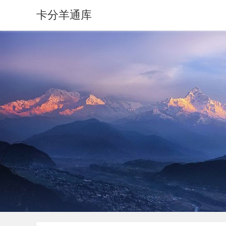
卡分羊通库