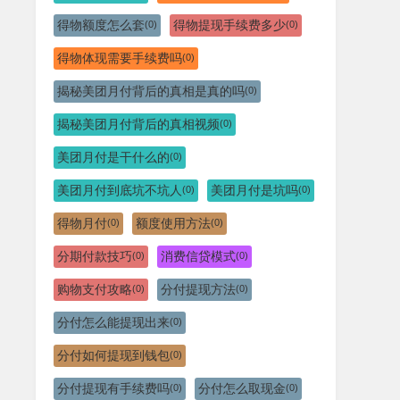
得物额度怎么套
得物提现手续费多少
(0)
(0)
得物体现需要手续费吗
(0)
揭秘美团月付背后的真相是真的吗
(0)
揭秘美团月付背后的真相视频
(0)
美团月付是干什么的
(0)
美团月付到底坑不坑人
美团月付是坑吗
(0)
(0)
得物月付
额度使用方法
(0)
(0)
分期付款技巧
消费信贷模式
(0)
(0)
购物支付攻略
分付提现方法
(0)
(0)
分付怎么能提现出来
(0)
分付如何提现到钱包
(0)
分付提现有手续费吗
分付怎么取现金
(0)
(0)