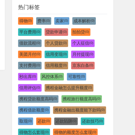
热门标签
得物
费率
卖家
成本解析
(0)
(0)
(0)
(0)
平台费用
贷款申请
拍拍贷
(0)
(0)
(0)
借款流程
个人贷款
个人征信
(0)
(0)
(0)
美团月付
信用变现
月付提现
(0)
(0)
(0)
支付费用
信用额度
京东白条
(0)
(0)
(0)
秒出库
风控体系
可靠性
(0)
(0)
(0)
信用评估
携程金融怎么提升额度
(0)
(0)
携程贷款额度高吗
携程旅行额度高吗
(0)
(0)
携程借款额度
携程金融出额度能下款吗
(0)
(0)
取现
还款
还款陷阱
还款技巧
(0)
(0)
(0)
(0)
得物怎么套现
得物的额度怎么套现
(0)
(0)