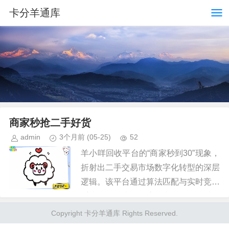
卡分羊通库
商家秒抢二手好货
admin
3个月前
(05-25)
52
羊小咩回收平台的“商家秒到30”现象，
折射出二手交易市场数字化转型的深层
逻辑。该平台通过算法匹配与实时竞价
系统，将传统回收流程中的信息不对称
问题转化为可量化的效率指标。当商家
Copyright 卡分羊通库 Rights Reserved.
在后台看到“30”这一数字...