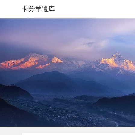
卡分羊通库