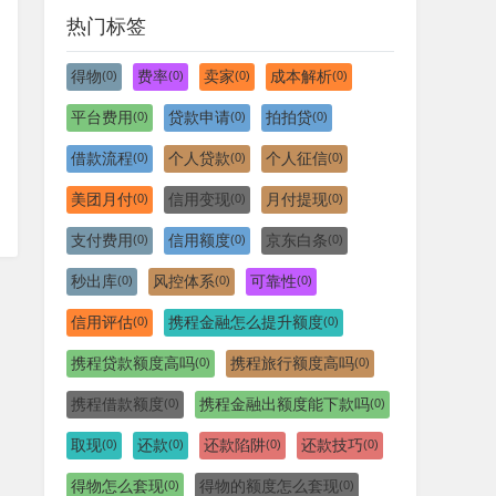
热门标签
得物
费率
卖家
成本解析
(0)
(0)
(0)
(0)
平台费用
贷款申请
拍拍贷
(0)
(0)
(0)
借款流程
个人贷款
个人征信
(0)
(0)
(0)
美团月付
信用变现
月付提现
(0)
(0)
(0)
支付费用
信用额度
京东白条
(0)
(0)
(0)
秒出库
风控体系
可靠性
(0)
(0)
(0)
信用评估
携程金融怎么提升额度
(0)
(0)
携程贷款额度高吗
携程旅行额度高吗
(0)
(0)
携程借款额度
携程金融出额度能下款吗
(0)
(0)
取现
还款
还款陷阱
还款技巧
(0)
(0)
(0)
(0)
得物怎么套现
得物的额度怎么套现
(0)
(0)