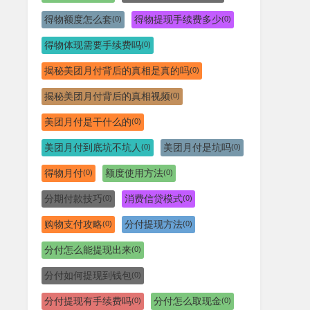
得物额度怎么套
得物提现手续费多少
(0)
(0)
得物体现需要手续费吗
(0)
揭秘美团月付背后的真相是真的吗
(0)
揭秘美团月付背后的真相视频
(0)
美团月付是干什么的
(0)
美团月付到底坑不坑人
美团月付是坑吗
(0)
(0)
得物月付
额度使用方法
(0)
(0)
分期付款技巧
消费信贷模式
(0)
(0)
购物支付攻略
分付提现方法
(0)
(0)
分付怎么能提现出来
(0)
分付如何提现到钱包
(0)
分付提现有手续费吗
分付怎么取现金
(0)
(0)