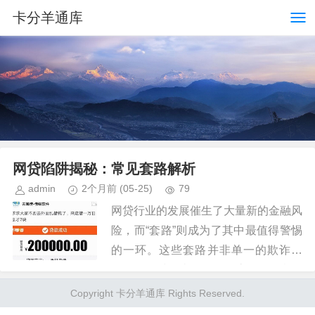
卡分羊通库
网贷陷阱揭秘：常见套路解析
admin
2个月前
(05-25)
79
网贷行业的发展催生了大量新的金融风
险，而“套路”则成为了其中最值得警惕
的一环。这些套路并非单一的欺诈手
段，而是对传统金融服务流程的恶意改
造，巧妙地利用了消费者的认知偏差和
Copyright 卡分羊通库 Rights Reserved.
对便捷的渴望。最常见的莫过于“...