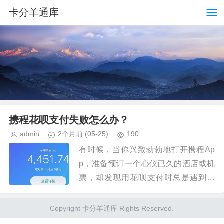
卡分羊通库
携程花呗支付失败怎么办？
admin
2个月前
(05-25)
190
有时候，当你兴致勃勃地打开携程Ap
p，准备预订一个心仪已久的酒店或机
票，却发现用花呗支付时总是遇到阻
碍。那种感觉，就像在旅行的起点就遭
遇了一道无形的屏障，让人不禁心生疑
Copyright 卡分羊通库 Rights Reserved.
惑：为什么携程用花呗付不了？这个...