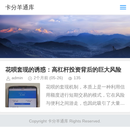
卡分羊通库
花呗套现的诱惑：高杠杆投资背后的巨大风险
admin
2个月前
(05-26)
135
花呗的套现机制，本质上是一种利用信
用额度进行短期交易的模式，它在风险
与便利之间游走，也因此吸引了大量试
图通过“套现”来获取收益的个体。从投
资回报率的角度看，“套现”的诱惑力毋
Copyright 卡分羊通库 Rights Reserved.
庸置疑。传统的投资渠道，如...