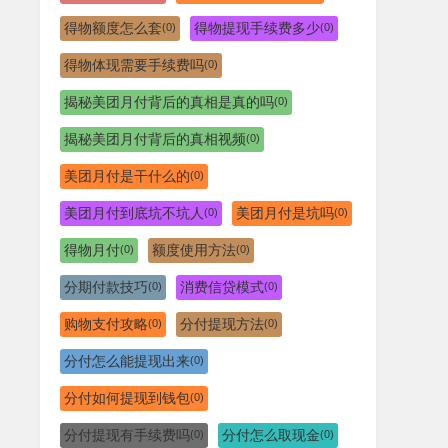
得物额度怎么套
得物提现手续费多少
(0)
(0)
得物体现需要手续费吗
(0)
揭秘美团月付背后的真相是真的吗
(0)
揭秘美团月付背后的真相视频
(0)
美团月付是干什么的
(0)
美团月付到底坑不坑人
美团月付是坑吗
(0)
(0)
得物月付
额度使用方法
(0)
(0)
分期付款技巧
消费信贷模式
(0)
(0)
购物支付攻略
分付提现方法
(0)
(0)
分付怎么能提现出来
(0)
分付如何提现到钱包
(0)
分付提现有手续费吗
分付怎么取现金
(0)
(0)