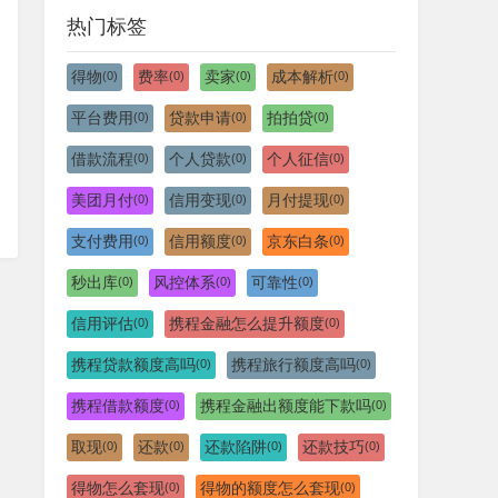
热门标签
得物
费率
卖家
成本解析
(0)
(0)
(0)
(0)
平台费用
贷款申请
拍拍贷
(0)
(0)
(0)
借款流程
个人贷款
个人征信
(0)
(0)
(0)
美团月付
信用变现
月付提现
(0)
(0)
(0)
支付费用
信用额度
京东白条
(0)
(0)
(0)
秒出库
风控体系
可靠性
(0)
(0)
(0)
信用评估
携程金融怎么提升额度
(0)
(0)
携程贷款额度高吗
携程旅行额度高吗
(0)
(0)
携程借款额度
携程金融出额度能下款吗
(0)
(0)
取现
还款
还款陷阱
还款技巧
(0)
(0)
(0)
(0)
得物怎么套现
得物的额度怎么套现
(0)
(0)