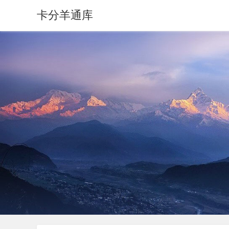
卡分羊通库