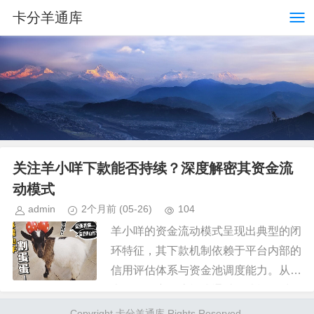
卡分羊通库
关注羊小咩下款能否持续？深度解密其资金流
动模式
admin
2个月前
(05-26)
104
羊小咩的资金流动模式呈现出典型的闭
环特征，其下款机制依赖于平台内部的
信用评估体系与资金池调度能力。从技
术层面观察，该模式通过算法模型对用
户资质进行动态评级，将资金分配与风
Copyright 卡分羊通库 Rights Reserved.