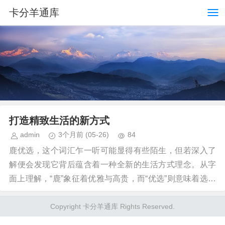
卡分羊通库
打造精致生活的新方式
admin
3个月前
(05-26)
84
鹿优选，这个词汇乍一听可能显得有些陌生，但若深入了
解便会发现它背后蕴含着一种全新的生活方式理念。从字
面上理解，“鹿”象征着优雅与高贵，而“优选”则意味着选择
的品质和精挑细选的过程。那么，究竟如何套用这...
Copyright 卡分羊通库 Rights Reserved.