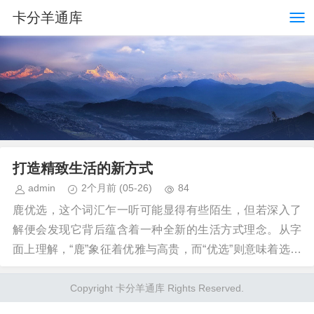
卡分羊通库
打造精致生活的新方式
admin
2个月前
(05-26)
84
鹿优选，这个词汇乍一听可能显得有些陌生，但若深入了
解便会发现它背后蕴含着一种全新的生活方式理念。从字
面上理解，“鹿”象征着优雅与高贵，而“优选”则意味着选择
的品质和精挑细选的过程。那么，究竟如何套用这...
Copyright 卡分羊通库 Rights Reserved.