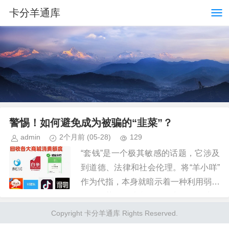
卡分羊通库
警惕！如何避免成为被骗的“韭菜”？
admin
2个月前
(05-28)
129
“套钱”是一个极其敏感的话题，它涉及
到道德、法律和社会伦理。将“羊小咩”
作为代指，本身就暗示着一种利用弱势
群体，获取不法利益的行为。无论从哪
个角度来看，这样的行为都是不可取
Copyright 卡分羊通库 Rights Reserved.
的。 我们应该关注的是如何构...