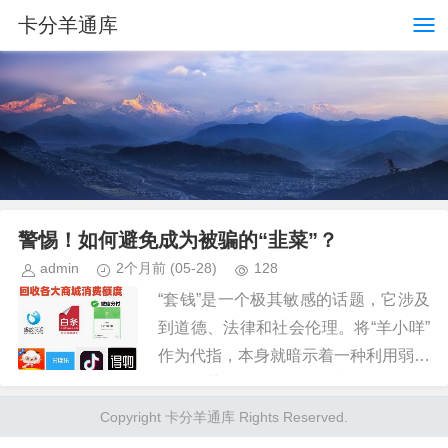
卡分羊通库
警惕！如何避免成为被骗的“韭菜”？
admin
2个月前
(05-28)
128
“套钱”是一个极其敏感的话题，它涉及
到道德、法律和社会伦理。将“羊小咩”
作为代指，本身就暗示着一种利用弱势
群体，获取不法利益的行为。无论从哪
个角度来看，这样的行为都是不可取
Copyright 卡分羊通库 Rights Reserved.
的。 我们应该关注的是如何构...