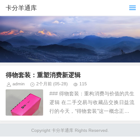
卡分羊通库
得物套装：重塑消费新逻辑
admin
2个月前
(05-28)
115
### 得物套装：重构消费与价值的共生
逻辑 在二手交易与收藏品交换日益流
行的今天，“得物套装”这一概念正在悄
然重塑消费行为的底层逻辑。它不仅仅
是一次物品的流转，更是一场关于价值
Copyright 卡分羊通库 Rights Reserved.
重构的社会实验。得物套装...