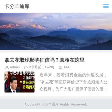
卡分羊通库
拿去花取现影响征信吗？真相在这里
admin
2个月前
(05-28)
144
近年来，随着消费金融的快速发展，
“拿去花”等互联网信贷平台逐渐走入公
众视野，为广大用户提供了便捷的借款
服务。很多人关心的是，在这些平台上
进行取现操作是否会影响到个人征信记
Copyright 卡分羊通库 Rights Reserved.
录。 实际上，大部分正规金融...