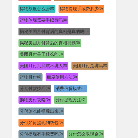
得物额度怎么套
得物提现手续费多少
(0)
(0)
得物体现需要手续费吗
(0)
揭秘美团月付背后的真相是真的吗
(0)
揭秘美团月付背后的真相视频
(0)
美团月付是干什么的
(0)
美团月付到底坑不坑人
美团月付是坑吗
(0)
(0)
得物月付
额度使用方法
(0)
(0)
分期付款技巧
消费信贷模式
(0)
(0)
购物支付攻略
分付提现方法
(0)
(0)
分付怎么能提现出来
(0)
分付如何提现到钱包
(0)
分付提现有手续费吗
分付怎么取现金
(0)
(0)