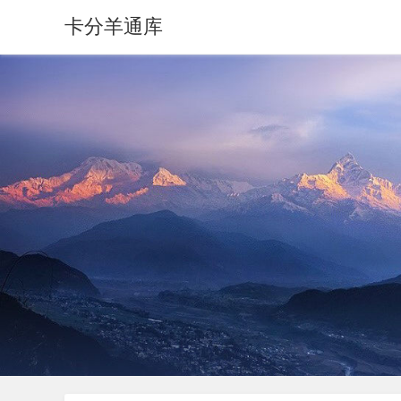
卡分羊通库