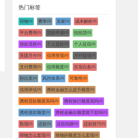
热门标签
得物
费率
卖家
成本解析
(0)
(0)
(0)
(0)
平台费用
贷款申请
拍拍贷
(0)
(0)
(0)
借款流程
个人贷款
个人征信
(0)
(0)
(0)
美团月付
信用变现
月付提现
(0)
(0)
(0)
支付费用
信用额度
京东白条
(0)
(0)
(0)
秒出库
风控体系
可靠性
(0)
(0)
(0)
信用评估
携程金融怎么提升额度
(0)
(0)
携程贷款额度高吗
携程旅行额度高吗
(0)
(0)
携程借款额度
携程金融出额度能下款吗
(0)
(0)
取现
还款
还款陷阱
还款技巧
(0)
(0)
(0)
(0)
得物怎么套现
得物的额度怎么套现
(0)
(0)