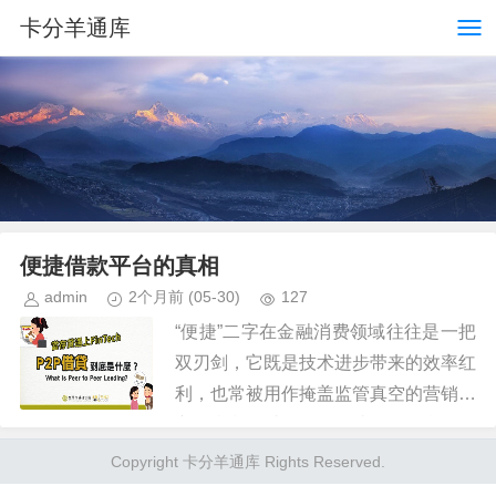
卡分羊通库
便捷借款平台的真相
admin
2个月前
(05-30)
127
“便捷”二字在金融消费领域往往是一把
双刃剑，它既是技术进步带来的效率红
利，也常被用作掩盖监管真空的营销糖
衣。当我们讨论一个便捷借款平台是否
正规时，不能仅仅停留在页面设计的精
Copyright 卡分羊通库 Rights Reserved.
美程度或审批速度的快慢上，而...