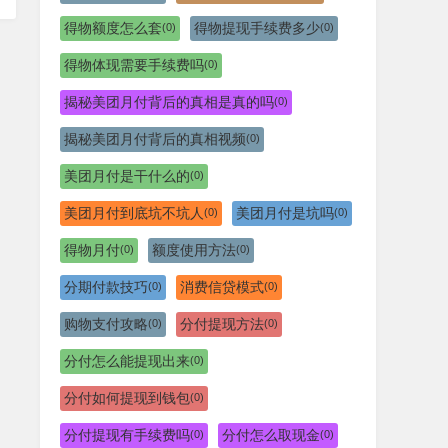
得物额度怎么套
得物提现手续费多少
(0)
(0)
得物体现需要手续费吗
(0)
揭秘美团月付背后的真相是真的吗
(0)
揭秘美团月付背后的真相视频
(0)
美团月付是干什么的
(0)
美团月付到底坑不坑人
美团月付是坑吗
(0)
(0)
得物月付
额度使用方法
(0)
(0)
分期付款技巧
消费信贷模式
(0)
(0)
购物支付攻略
分付提现方法
(0)
(0)
分付怎么能提现出来
(0)
分付如何提现到钱包
(0)
分付提现有手续费吗
分付怎么取现金
(0)
(0)