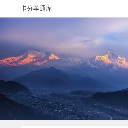
卡分羊通库