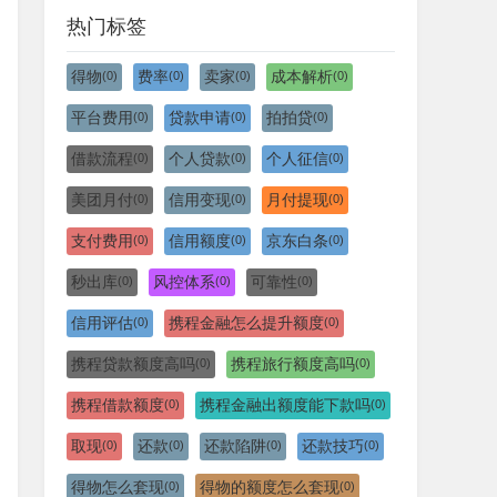
热门标签
得物
费率
卖家
成本解析
(0)
(0)
(0)
(0)
平台费用
贷款申请
拍拍贷
(0)
(0)
(0)
借款流程
个人贷款
个人征信
(0)
(0)
(0)
美团月付
信用变现
月付提现
(0)
(0)
(0)
支付费用
信用额度
京东白条
(0)
(0)
(0)
秒出库
风控体系
可靠性
(0)
(0)
(0)
信用评估
携程金融怎么提升额度
(0)
(0)
携程贷款额度高吗
携程旅行额度高吗
(0)
(0)
携程借款额度
携程金融出额度能下款吗
(0)
(0)
取现
还款
还款陷阱
还款技巧
(0)
(0)
(0)
(0)
得物怎么套现
得物的额度怎么套现
(0)
(0)