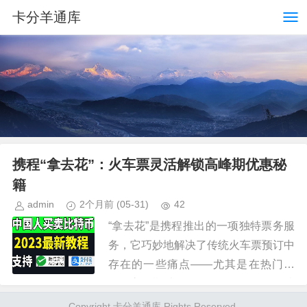
卡分羊通库
携程“拿去花”：火车票灵活解锁高峰期优惠秘
籍
admin
2个月前
(05-31)
42
“拿去花”是携程推出的一项独特票务服
务，它巧妙地解决了传统火车票预订中
存在的一些痛点——尤其是在热门线
路、高峰期以及需要灵活调整行程的情
况下。要真正理解“拿去花”的购买方
Copyright 卡分羊通库 Rights Reserved.