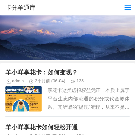
卡分羊通库
羊小咩享花卡：如何变现？
admin
2个月前
(06-04)
123
享花卡这类虚拟权益凭证，本质上属于
平台生态内部流通的积分或代金券体
系。其所谓的“提现”流程，从来不是一
个简单的按键操作，而是一次复杂的资
产价值变现过程。首先需要厘清的是，
羊小咩享花卡如何轻松开通
这张卡所蕴含的价值，首先是受制...