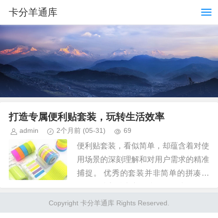
卡分羊通库
打造专属便利贴套装，玩转生活效率
admin
2个月前
(05-31)
69
便利贴套装，看似简单，却蕴含着对使
用场景的深刻理解和对用户需求的精准
捕捉。 优秀的套装并非简单的拼凑，
而是围绕着特定主题或目标用户群，精
心策划的“微型工具箱”。 例如，针对学
Copyright 卡分羊通库 Rights Reserved.
生群体，套装可以包含不同...