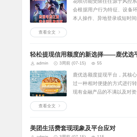
花呗功能受限往往源于风控
会根据用户行为特征、设备环
本人操作、异地登录或短时间内
查看全文
轻松提现信用额度的新选择——鹿优选
admin
3周前
(07-15)
55
鹿优选额度提现平台，其核
过一种相对便捷的方式进行
现有金融产品的不满以及对资金
查看全文
美团生活费套现现象及平台应对
admin
3周前
(07-15)
115