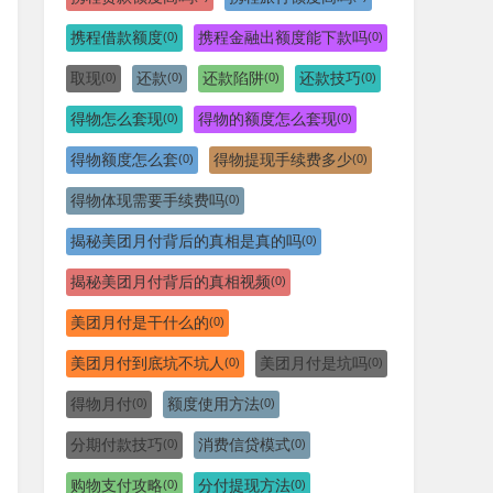
携程借款额度
携程金融出额度能下款吗
(0)
(0)
取现
还款
还款陷阱
还款技巧
(0)
(0)
(0)
(0)
得物怎么套现
得物的额度怎么套现
(0)
(0)
得物额度怎么套
得物提现手续费多少
(0)
(0)
得物体现需要手续费吗
(0)
揭秘美团月付背后的真相是真的吗
(0)
揭秘美团月付背后的真相视频
(0)
美团月付是干什么的
(0)
美团月付到底坑不坑人
美团月付是坑吗
(0)
(0)
得物月付
额度使用方法
(0)
(0)
分期付款技巧
消费信贷模式
(0)
(0)
购物支付攻略
分付提现方法
(0)
(0)