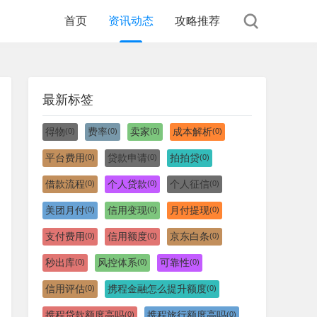
首页
资讯动态
攻略推荐
最新标签
得物
费率
卖家
成本解析
(0)
(0)
(0)
(0)
平台费用
贷款申请
拍拍贷
(0)
(0)
(0)
借款流程
个人贷款
个人征信
(0)
(0)
(0)
美团月付
信用变现
月付提现
(0)
(0)
(0)
支付费用
信用额度
京东白条
(0)
(0)
(0)
秒出库
风控体系
可靠性
(0)
(0)
(0)
信用评估
携程金融怎么提升额度
(0)
(0)
携程贷款额度高吗
携程旅行额度高吗
(0)
(0)