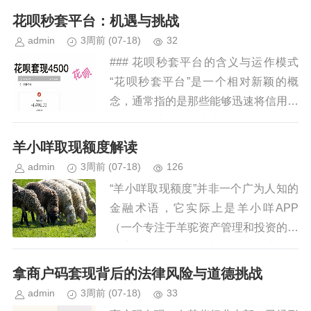
额外的资金来源。但是否真的可以通过
花呗秒套平台：机遇与挑战
这种方式套取现金呢？答案并不...
admin
3周前
(07-18)
32
### 花呗秒套平台的含义与运作模式
“花呗秒套平台”是一个相对新颖的概
念，通常指的是那些能够迅速将信用卡
分期付款功能转化为类似蚂蚁金服旗下
产品——花呗支付方式的服务平台。这
羊小咩取现额度解读
种服务往往借助特定技术和商...
admin
3周前
(07-18)
126
“羊小咩取现额度”并非一个广为人知的
金融术语，它实际上是羊小咩APP
（一个专注于羊驼资产管理和投资的移
动应用）推出的一种特色服务功能名
称。要理解“羊小咩取现额度”，首先需
拿商户码套现背后的法律风险与道德挑战
要了解羊小咩的业务模式：他们主...
admin
3周前
(07-18)
33