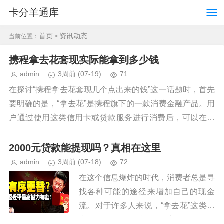
卡分羊通库
首页
资讯动态
当前位置：
>
携程拿去花套现实际能拿到多少钱
admin
3周前
(07-19)
71
在探讨“携程拿去花套现几个点出来的钱”这一话题时，首先
要明确的是，“拿去花”是携程旗下的一款消费金融产品。用
户通过使用这类信用卡或贷款服务进行消费后，可以在一
定周期内享受免息期或低利率优惠，之后再将资...
2000元贷款能提现吗？真相在这里
admin
3周前
(07-18)
72
在这个信息爆炸的时代，消费者总是寻
找各种可能的途径来增加自己的现金
流。对于许多人来说，“拿去花”这类平
台提供的2000元贷款似乎提供了一个