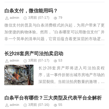
的交易所得是否可以自由提现？答案并
非简单的“能”或“不能”。得物平台采用
白条支付，微信能用吗？
了预付模式，用户为卖家提供...
admin
3周前
(07-17)
79
微信支付的普及与白条消费模式的兴起，为用户带来了更
加便捷的购物体验。然而， "白条哪里可以用微信支付" 并
非一个简单的清单问题，它背后蕴含着更深层的市场逻辑
和消费者行为趋势。 首先，需要明确的是，目前...
长沙28套房产司法拍卖启动
admin
3周前
(07-17)
53
长沙28套房产即将进入司法拍卖程
序，这一事件折射出城市房地产市场的
深层裂痕。当前法拍房数量的激增，与
近年长沙房地产调控政策的持续收紧形
成微妙共振。限购限贷政策虽有效遏制
白条平台有哪些？三大类型及代表平台全解析
了投机炒作，但也加剧了部分刚需购...
admin
3周前
(07-16)
55