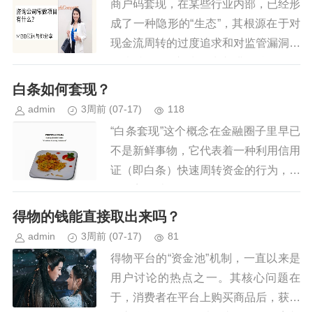
商户码套现，在某些行业内部，已经形
成了一种隐形的“生态”，其根源在于对
现金流周转的过度追求和对监管漏洞的
恶意利用。这种行为并非简单的“借
钱”，而是涉及了对企业资金、客户信
白条如何套现？
任以及商业道德的严重侵蚀。最初...
admin
3周前
(07-17)
118
“白条套现”这个概念在金融圈子里早已
不是新鲜事物，它代表着一种利用信用
证（即白条）快速周转资金的行为，也
伴随着巨大的风险。理解“白条怎么套
现出来”的关键在于剖析其运作机制。
得物的钱能直接取出来吗？
传统意义上，信用证的核心功能...
admin
3周前
(07-17)
81
得物平台的“资金池”机制，一直以来是
用户讨论的热点之一。其核心问题在
于，消费者在平台上购买商品后，获得