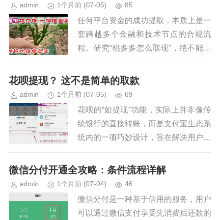
admin
1个月前
(07-05)
85
任何平台资金的成功提取，本质上是一
套跨越多个金融和技术节点的合规流
程。研究“桃多多怎么取现”，绝不能止
步于点击操作指南层面，而必须从账户
结构、风控机制以及底层支付链路三个
花呗提现？ 这不是简单的取款
维度进行深度拆解，才能找到最优...
admin
1个月前
(07-05)
69
花呗的“如提现”功能，实际上并非像传
统银行的直接转账，而是支付宝生态系
统内的一项巧妙设计，旨在解决用户在
日常消费场景下资金流动性问题。理解
“如提现”的关键在于认识到，花呗本质
微信分付开通全攻略：条件流程详解
上是一种信用支付工具，它代...
admin
1个月前
(07-04)
46
微信分付是一种基于信用的服务，用户
可以通过微信支付享受先消费后还款的