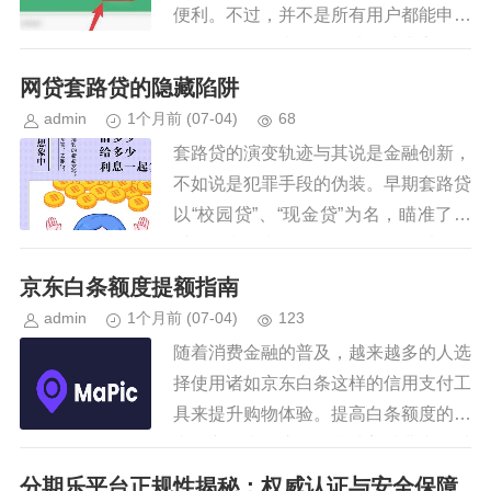
便利。不过，并不是所有用户都能申请
到微信分付。为了更好地帮助大家了解
如何开通和使用微信分付，以下将详细
网贷套路贷的隐藏陷阱
介绍其开通条件及流程。 首先，...
admin
1个月前
(07-04)
68
套路贷的演变轨迹与其说是金融创新，
不如说是犯罪手段的伪装。早期套路贷
以“校园贷”、“现金贷”为名，瞄准了缺
乏风险意识和信用记录的年轻人以及急
需资金周转的小微企业主。他们通过虚
京东白条额度提额指南
假宣传、诱导签署协议的方式...
admin
1个月前
(07-04)
123
随着消费金融的普及，越来越多的人选
择使用诸如京东白条这样的信用支付工
具来提升购物体验。提高白条额度的需
求随之而来，这不仅意味着消费者可以
获得更大的资金灵活性和购买力，而且
分期乐平台正规性揭秘：权威认证与安全保障