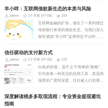
通过套现的方式来提取花呗额度内的资
羊小咩：互联网借款新生态的本质与风险
金。这种行为虽然表面上看似简单...
admin
1个月前
(07-06)
104
互联网金融的扩张，催生了一系列绕过
传统银行体系的借款生态。当我们深入
探究诸如“羊小咩”这类特定平台时，关
注的核心焦点绝不应止于其表面提供的
资金流动性本身，而必须将其置于广阔
信任驱动的支付新方式
的信用供给侧和监管缺口的交叉...
admin
1个月前
(07-05)
123
白条的价值，远不止于简单的“赊账”。
它代表着一种灵活的信用工具，其适用
场景的广度和深度，往往被人们忽视。
核心在于，白条的本质是**一种与商家
或服务提供商之间的双向信任协议**。
深度解读桃多多取现流程：专业资金提现避坑
这种信任本身，驱动了白条...
指南