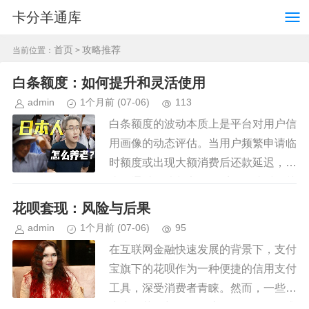
卡分羊通库
首页
攻略推荐
当前位置：
>
白条额度：如何提升和灵活使用
admin
1个月前
(07-06)
113
白条额度的波动本质上是平台对用户信
用画像的动态评估。当用户频繁申请临
时额度或出现大额消费后还款延迟，系
统会通过算法判定风险系数。此时需关
注账单周期内的消费频次与金额分布，
花呗套现：风险与后果
避免单一场景下的集中支出。例如...
admin
1个月前
(07-06)
95
在互联网金融快速发展的背景下，支付
宝旗下的花呗作为一种便捷的信用支付
工具，深受消费者青睐。然而，一些用
户为了获取额外资金流动性，开始寻求