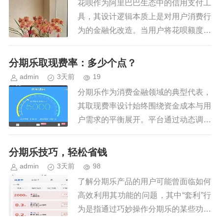
花呗作为阿里巴巴生态中的信用支付工
具，其设计逻辑本质上是对用户消费行
为的金融化改造。当用户将花呗额度转
化为现实资金时，实质上是在参与平台
构建的信用循环体系。这种转化并非简
分期乐取现费率：多少个点？
单的资金提取，而是通过消费行为...
admin
3天前
19
分期乐作为消费金融领域的典型代表，
其取现费率设计始终围绕资金成本与用
户需求的平衡展开。平台通过动态调整
取现点数，既保障了资金流动性，又避
免了过度透支用户财务健康。数据显
分期乐技巧，轻松省钱
示，常规购物额度取现通常在1%-...
admin
3天前
98
了解分期乐产品的用户可能曾面临如何
高效利用其功能的问题，其中“套利”行
为是指通过巧妙操作分期乐的某些功能