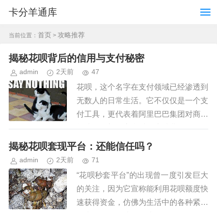
卡分羊通库
首页
攻略推荐
当前位置：
>
揭秘花呗背后的信用与支付秘密
admin
2天前
47
花呗，这个名字在支付领域已经渗透到
无数人的日常生活。它不仅仅是一个支
付工具，更代表着阿里巴巴集团对商业
模式的深刻洞察和对用户消费习惯的精
准把握。理解花呗的“怎么回事儿”，需
揭秘花呗套现平台：还能信任吗？
要从几个核心层面展开分析。首...
admin
2天前
71
“花呗秒套平台”的出现曾一度引发巨大
的关注，因为它宣称能利用花呗额度快
速获得资金，仿佛为生活中的各种紧急
需求提供了便捷的解决途径。然而，随