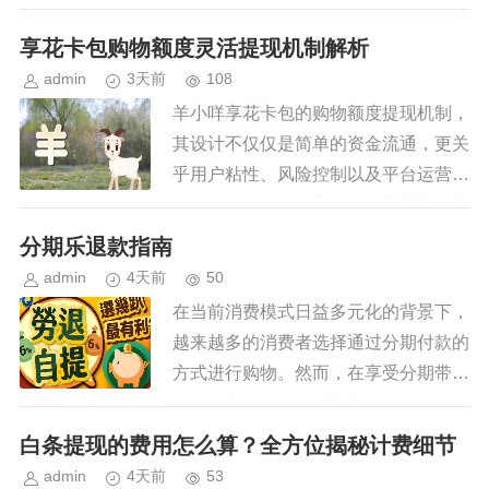
或机制，实现资金的有效增值或其他形
式的利益最大化。然而，在讨论具体的
享花卡包购物额度灵活提现机制解析
方法之前，需要明确的是，任何...
admin
3天前
108
羊小咩享花卡包的购物额度提现机制，
其设计不仅仅是简单的资金流通，更关
乎用户粘性、风险控制以及平台运营策
略的微妙平衡。核心在于，享花卡包本
质上是预付卡的一种形式，用户充值进
分期乐退款指南
卡包，用于在合作商家处消费。提...
admin
4天前
50
在当前消费模式日益多元化的背景下，
越来越多的消费者选择通过分期付款的
方式进行购物。然而，在享受分期带来
的便利之余，一些消费者可能会遇到需
要退款的情况。本文将从用户需求、服
白条提现的费用怎么算？全方位揭秘计费细节
务流程和风险提示三个方面深入探...
admin
4天前
53