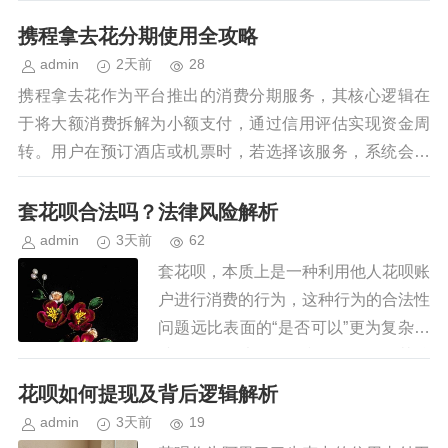
着时间的推移，关于这个平台的真实
携程拿去花分期使用全攻略
性、安全性以及合法性都引发了持...
admin
2天前
28
携程拿去花作为平台推出的消费分期服务，其核心逻辑在
于将大额消费拆解为小额支付，通过信用评估实现资金周
转。用户在预订酒店或机票时，若选择该服务，系统会基
于历史消费数据、账户信用等级生成可分期额度。值得注...
套花呗合法吗？法律风险解析
admin
3天前
62
套花呗，本质上是一种利用他人花呗账
户进行消费的行为，这种行为的合法性
问题远比表面的“是否可以”更为复杂，
涉及到多个法律层面和道德风险。其核
心在于，行为方是否具备被套用花呗账
花呗如何提现及背后逻辑解析
户主人的授权。如果获得了明确...
admin
3天前
19