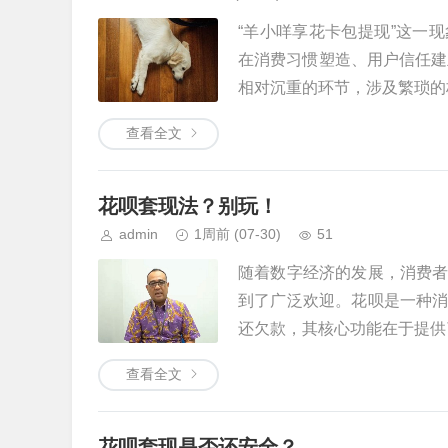
“羊小咩享花卡包提现”这一
在消费习惯塑造、用户信任建
相对沉重的环节，涉及繁琐的柜
查看全文
花呗套现法？别玩！
admin
1周前
(07-30)
51
随着数字经济的发展，消费
到了广泛欢迎。花呗是一种
还欠款，其核心功能在于提供了
查看全文
花呗套现是否还安全？