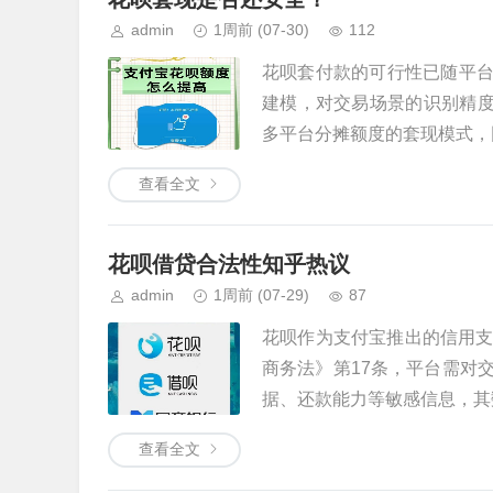
admin
1周前
(07-30)
112
花呗套付款的可行性已随平台
建模，对交易场景的识别精度
多平台分摊额度的套现模式，因
查看全文
花呗借贷合法性知乎热议
admin
1周前
(07-29)
87
花呗作为支付宝推出的信用
商务法》第17条，平台需对
据、还款能力等敏感信息，其数
查看全文