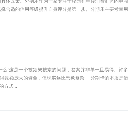
的具体政策。分期乐作为一家专注于校园和年轻消费群体的电商
选择合适的信用等级提升自身评分是第一步。分期乐主要考量用
是什么”这是一个被频繁搜索的问题，答案并非单一且易得。许多
得数额庞大的资金，但现实远比想象复杂。 分期卡的本质是借
方式...