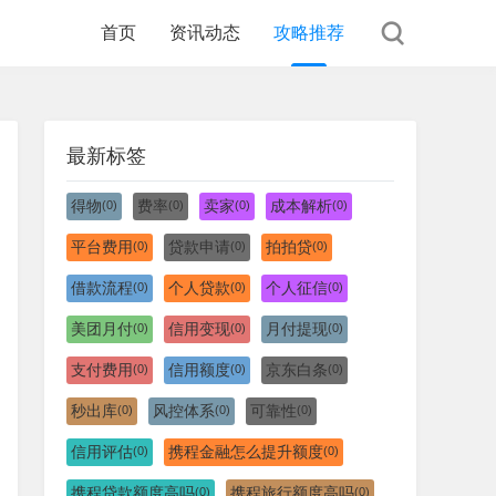
首页
资讯动态
攻略推荐
最新标签
得物
费率
卖家
成本解析
(0)
(0)
(0)
(0)
平台费用
贷款申请
拍拍贷
(0)
(0)
(0)
借款流程
个人贷款
个人征信
(0)
(0)
(0)
美团月付
信用变现
月付提现
(0)
(0)
(0)
支付费用
信用额度
京东白条
(0)
(0)
(0)
秒出库
风控体系
可靠性
(0)
(0)
(0)
信用评估
携程金融怎么提升额度
(0)
(0)
携程贷款额度高吗
携程旅行额度高吗
(0)
(0)