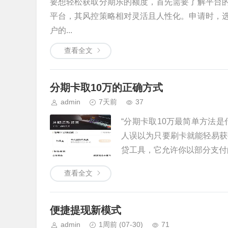
要想轻松获取分期乐的额度，首先需要了解平台
平台，其风控策略相对灵活且人性化。申请时，
户的...
查看全文
分期卡取10万的正确方式
admin
7天前
37
“分期卡取10万最简单方法
人误以为只要刷卡就能轻易获
贷工具，它允许你以部分支付的
查看全文
便捷提现新模式
admin
1周前
(07-30)
71