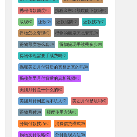
携程借款额度
携程金融出额度能下款吗
(0)
(0)
取现
还款
还款陷阱
还款技巧
(0)
(0)
(0)
(0)
得物怎么套现
得物的额度怎么套现
(0)
(0)
得物额度怎么套
得物提现手续费多少
(0)
(0)
得物体现需要手续费吗
(0)
揭秘美团月付背后的真相是真的吗
(0)
揭秘美团月付背后的真相视频
(0)
美团月付是干什么的
(0)
美团月付到底坑不坑人
美团月付是坑吗
(0)
(0)
得物月付
额度使用方法
(0)
(0)
分期付款技巧
消费信贷模式
(0)
(0)
购物支付攻略
分付提现方法
(0)
(0)