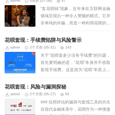
admin
4周前
(07-08)
67
“套花呗钱”现象，近年来在互联网金融
领域呈现出一种令人警惕的模式。它并
非单纯的诈骗，而是一种利用花呗的便
利性、消费追踪机制以及用户对“小额
借款”的信任，构建起欺诈体系的复杂
花呗套现：手续费陷阱与风险警示
网络。我们常常听到的“高额回...
admin
2个月前
(05-31)
143
关于“花呗套多少没有手续费”的问题，
首先要明确的是，“花呗”本身并不收取
套现手续费。这是因为“花呗”本质上是
一款由蚂蚁集团推出的消费信贷产品，
主要提供给用户在支付宝平台购物时使
花呗套现：风险与漏洞探秘
用，并非真正意义上的现金...
admin
2个月前
(05-27)
83
### 信用评估的漏洞与套现工具的共生
在现代金融体系中，花呗作为一种便捷