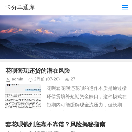
卡分羊通库
花呗套现还贷的潜在风险
admin
2周前
(07-26)
27
花呗套花呗还花呗的运作本质是通过循
环借贷填补短期资金缺口，这种模式在
短期内可能缓解现金流压力，但长期来
看会形成信用额度的透支。当用户频繁
使用花呗套现并归还时，系统会持续占
套花呗钱到底靠不靠谱？风险揭秘指南
用信用额度，导致可用额度逐渐萎...