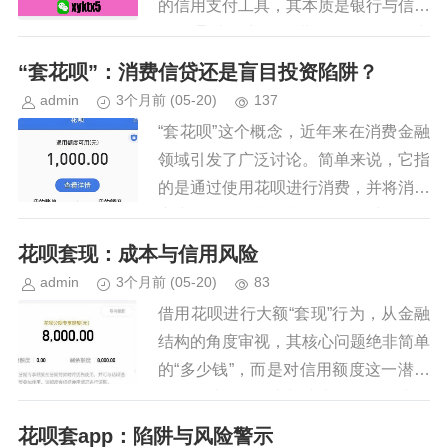
的信用支付工具，其本质是银行与信用
平台通过用户数据进行风险评估的产
物。然而，正是这种评估机制的不完
“套花呗”：消费信贷还是盲目投资陷阱？
美，为套现行为提供了可乘之机...
admin
3个月前
(05-20)
137
“套花呗”这个概念，近年来在消费金融
领域引发了广泛讨论。简单来说，它指
的是通过使用花呗进行消费，并将消费
产生的账单按期分期还款，同时又利用
花呗的杠杆进行其他投资或消费，从而
花呗套现：成本与信用风险
追求更高的收益回报。这种行为...
admin
3个月前
(05-20)
83
借用花呗进行大额“套现”行为，从金融
结构的角度审视，其核心问题绝非简单
的“多少钱”，而是对信用额度这一潜在
资源的结构性透支与成本转移。首先需
要彻底厘清一个概念：花呗本质上提供
花呗套app：陷阱与风险警示