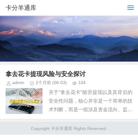
卡分羊通库
拿去花卡提现风险与安全探讨
admin
2个月前
(06-03)
104
关于“拿去花卡”能否提现以及其背后的
安全性问题，核心并非是一个简单的技
术判断，而是一组涉及资金流向、监管
政策与用户风险敞口的复杂模型。从专
业的角度看，此类卡的提现可行性是受
Copyright 卡分羊通库 Rights Reserved.
限于其发行方设置的资金属性和...