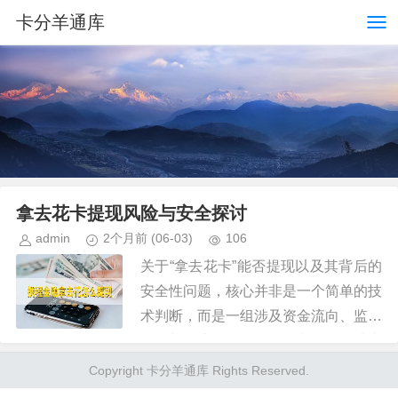
卡分羊通库
拿去花卡提现风险与安全探讨
admin
2个月前
(06-03)
106
关于“拿去花卡”能否提现以及其背后的
安全性问题，核心并非是一个简单的技
术判断，而是一组涉及资金流向、监管
政策与用户风险敞口的复杂模型。从专
业的角度看，此类卡的提现可行性是受
Copyright 卡分羊通库 Rights Reserved.
限于其发行方设置的资金属性和...