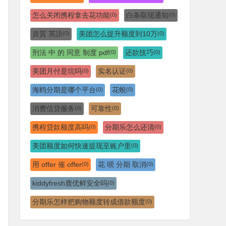
怎么关闭携程拿去花功能
白条取现通知
(0)
(0)
資質 英語
美团怎么提升额度到10万
(0)
(0)
刑法 中 的 同意 制度 pdf
还款技巧
(0)
(0)
美团月付是坑吗
实名认证
(0)
(0)
海鸥分期是哪个平台
花蜆
(0)
(0)
消费信贷服务
可靠性
(0)
(0)
携程贷款额度高吗
分期乐怎么还清
(0)
(0)
美团额度如何快速提现至账户里
(0)
用 offer 催 offer
花 呗 分期 取消
(0)
(0)
kiddyfresh鹿优鲜安全吗
(0)
分期乐怎样把购物额度转成借款额度
(0)