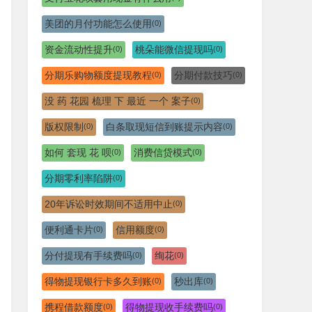
美团的月付功能怎么使用
(0)
资金流动性提升
桃朵能微信提现吗
(0)
(0)
分期乐购物额度提现教程
分期付款技巧
(0)
(0)
没 药 花园 梳理 下 最近 一个 案子
(0)
版权限制
白条取现短信到账提示内容
(0)
(0)
如何 套现 花 呗
消费信贷模式
(0)
(0)
分期零利率陷阱
(0)
20年诉讼时效期间不适用中止
(0)
便利通卡片
信用额度
(0)
(0)
分付提现有手续费吗
绚花
(0)
(0)
得物提现银行卡多久到账
秒出库
(0)
(0)
携程借款额度
得物提现收手续费吗
(0)
(0)