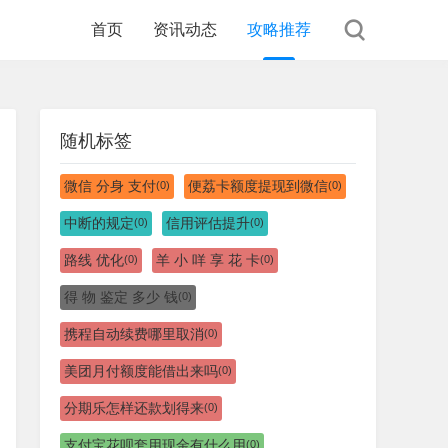
首页
资讯动态
攻略推荐
随机标签
微信 分身 支付
便荔卡额度提现到微信
(0)
(0)
中断的规定
信用评估提升
(0)
(0)
路线 优化
羊 小 咩 享 花 卡
(0)
(0)
得 物 鉴定 多少 钱
(0)
携程自动续费哪里取消
(0)
美团月付额度能借出来吗
(0)
分期乐怎样还款划得来
(0)
支付宝花呗套用现金有什么用
(0)