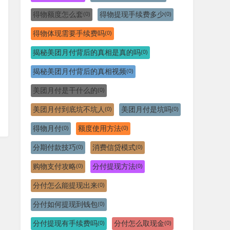
得物额度怎么套
得物提现手续费多少
(0)
(0)
得物体现需要手续费吗
(0)
揭秘美团月付背后的真相是真的吗
(0)
揭秘美团月付背后的真相视频
(0)
美团月付是干什么的
(0)
美团月付到底坑不坑人
美团月付是坑吗
(0)
(0)
得物月付
额度使用方法
(0)
(0)
分期付款技巧
消费信贷模式
(0)
(0)
购物支付攻略
分付提现方法
(0)
(0)
分付怎么能提现出来
(0)
分付如何提现到钱包
(0)
分付提现有手续费吗
分付怎么取现金
(0)
(0)