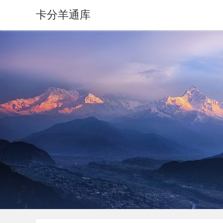
卡分羊通库