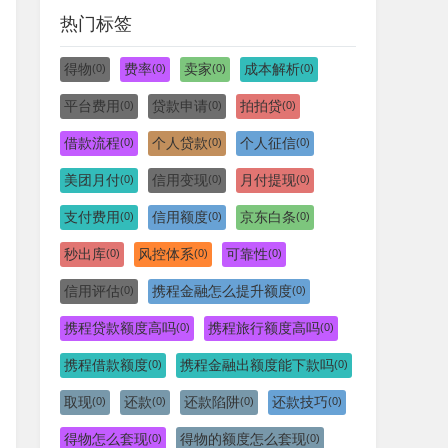
热门标签
得物
费率
卖家
成本解析
(0)
(0)
(0)
(0)
平台费用
贷款申请
拍拍贷
(0)
(0)
(0)
借款流程
个人贷款
个人征信
(0)
(0)
(0)
美团月付
信用变现
月付提现
(0)
(0)
(0)
支付费用
信用额度
京东白条
(0)
(0)
(0)
秒出库
风控体系
可靠性
(0)
(0)
(0)
信用评估
携程金融怎么提升额度
(0)
(0)
携程贷款额度高吗
携程旅行额度高吗
(0)
(0)
携程借款额度
携程金融出额度能下款吗
(0)
(0)
取现
还款
还款陷阱
还款技巧
(0)
(0)
(0)
(0)
得物怎么套现
得物的额度怎么套现
(0)
(0)