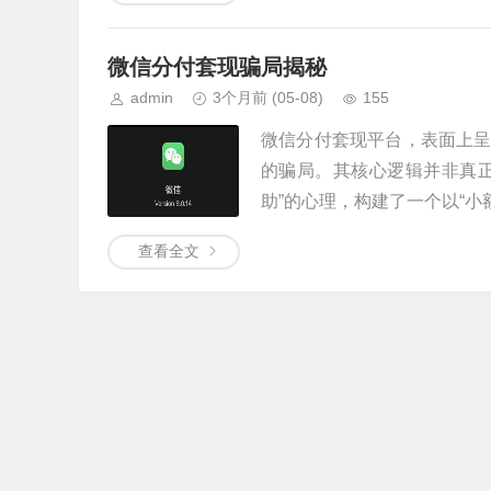
微信分付套现骗局揭秘
admin
3个月前
(05-08)
155
微信分付套现平台，表面上
的骗局。其核心逻辑并非真
助”的心理，构建了一个以“小额借
查看全文