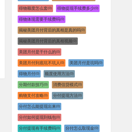
得物额度怎么套
得物提现手续费多少
(0)
(0)
得物体现需要手续费吗
(0)
揭秘美团月付背后的真相是真的吗
(0)
揭秘美团月付背后的真相视频
(0)
美团月付是干什么的
(0)
美团月付到底坑不坑人
美团月付是坑吗
(0)
(0)
得物月付
额度使用方法
(0)
(0)
分期付款技巧
消费信贷模式
(0)
(0)
购物支付攻略
分付提现方法
(0)
(0)
分付怎么能提现出来
(0)
分付如何提现到钱包
(0)
分付提现有手续费吗
分付怎么取现金
(0)
(0)