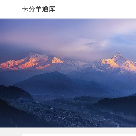
卡分羊通库