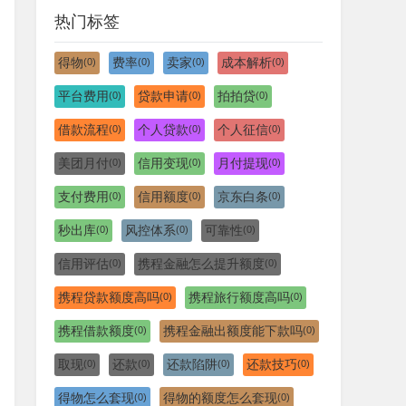
热门标签
得物
费率
卖家
成本解析
(0)
(0)
(0)
(0)
平台费用
贷款申请
拍拍贷
(0)
(0)
(0)
借款流程
个人贷款
个人征信
(0)
(0)
(0)
美团月付
信用变现
月付提现
(0)
(0)
(0)
支付费用
信用额度
京东白条
(0)
(0)
(0)
秒出库
风控体系
可靠性
(0)
(0)
(0)
信用评估
携程金融怎么提升额度
(0)
(0)
携程贷款额度高吗
携程旅行额度高吗
(0)
(0)
携程借款额度
携程金融出额度能下款吗
(0)
(0)
取现
还款
还款陷阱
还款技巧
(0)
(0)
(0)
(0)
得物怎么套现
得物的额度怎么套现
(0)
(0)