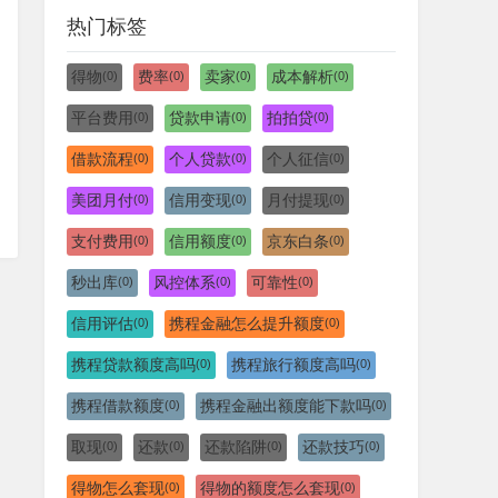
热门标签
得物
费率
卖家
成本解析
(0)
(0)
(0)
(0)
平台费用
贷款申请
拍拍贷
(0)
(0)
(0)
借款流程
个人贷款
个人征信
(0)
(0)
(0)
美团月付
信用变现
月付提现
(0)
(0)
(0)
支付费用
信用额度
京东白条
(0)
(0)
(0)
秒出库
风控体系
可靠性
(0)
(0)
(0)
信用评估
携程金融怎么提升额度
(0)
(0)
携程贷款额度高吗
携程旅行额度高吗
(0)
(0)
携程借款额度
携程金融出额度能下款吗
(0)
(0)
取现
还款
还款陷阱
还款技巧
(0)
(0)
(0)
(0)
得物怎么套现
得物的额度怎么套现
(0)
(0)