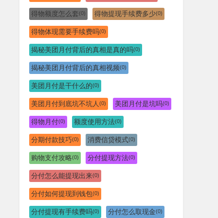
得物额度怎么套
得物提现手续费多少
(0)
(0)
得物体现需要手续费吗
(0)
揭秘美团月付背后的真相是真的吗
(0)
揭秘美团月付背后的真相视频
(0)
美团月付是干什么的
(0)
美团月付到底坑不坑人
美团月付是坑吗
(0)
(0)
得物月付
额度使用方法
(0)
(0)
分期付款技巧
消费信贷模式
(0)
(0)
购物支付攻略
分付提现方法
(0)
(0)
分付怎么能提现出来
(0)
分付如何提现到钱包
(0)
分付提现有手续费吗
分付怎么取现金
(0)
(0)