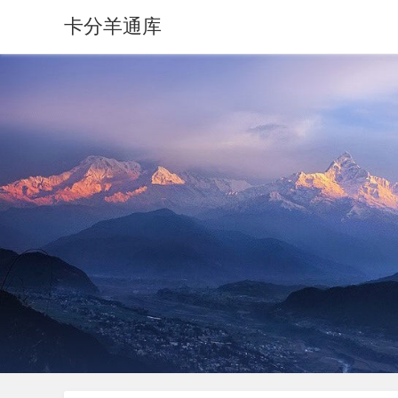
卡分羊通库