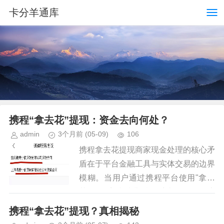
卡分羊通库
携程“拿去花”提现：资金去向何处？
admin
3个月前
(05-09)
106
携程拿去花提现商家现金处理的核心矛
盾在于平台金融工具与实体交易的边界
模糊。当用户通过携程平台使用"拿去
花"服务完成消费后，系统会将资金流
转至合作商家账户，形成一种间接的信
携程“拿去花”提现？真相揭秘
用支付模式。这种模式下，资金实...