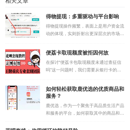
相关文章
得物提现：多重驱动与平台影响
得物提现操作频繁，表面上是用户资金流
动的体现，实则折射出更深层次的市场情
绪与平台机制交互。高频提现并非单纯对
平台信任度的考量，更多源于得物特定生
便荔卡取现额度被拒因何故
态下的“刚需”与“投机”行为。一方面，得
在探讨“便荔卡包取现额度未通过查征信
物上的商品真伪鉴...
吗”这一问题时，我们需要从银行卡的申
请流程和信用评估机制入手。当用户提交
信用卡或贷款申请时，金融机构通常会进
如何轻松获取鹿优选的优质商品和
行一系列审核步骤，其中包括对个人信用
服务？
记录的查询。这种查询...
鹿优选，作为一个聚焦于高品质生活产品
和服务的平台，如何获取其中的商品和服
务成为众多用户的关注点。首先，鹿优选
的获取方式主要依赖于用户在平台上进行