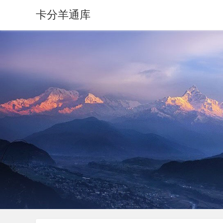
卡分羊通库