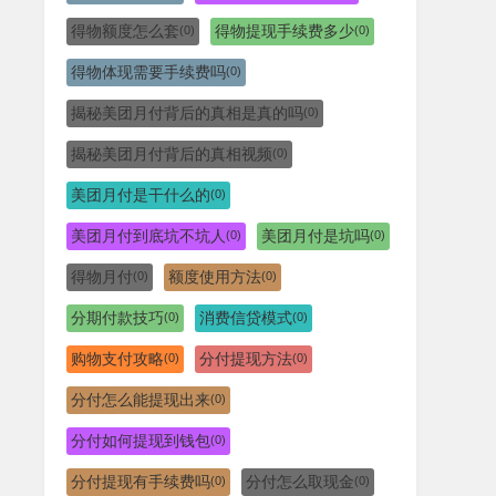
得物额度怎么套
得物提现手续费多少
(0)
(0)
得物体现需要手续费吗
(0)
揭秘美团月付背后的真相是真的吗
(0)
揭秘美团月付背后的真相视频
(0)
美团月付是干什么的
(0)
美团月付到底坑不坑人
美团月付是坑吗
(0)
(0)
得物月付
额度使用方法
(0)
(0)
分期付款技巧
消费信贷模式
(0)
(0)
购物支付攻略
分付提现方法
(0)
(0)
分付怎么能提现出来
(0)
分付如何提现到钱包
(0)
分付提现有手续费吗
分付怎么取现金
(0)
(0)