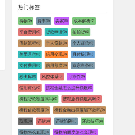
热门标签
得物
费率
卖家
成本解析
(0)
(0)
(0)
(0)
平台费用
贷款申请
拍拍贷
(0)
(0)
(0)
借款流程
个人贷款
个人征信
(0)
(0)
(0)
美团月付
信用变现
月付提现
(0)
(0)
(0)
支付费用
信用额度
京东白条
(0)
(0)
(0)
秒出库
风控体系
可靠性
(0)
(0)
(0)
信用评估
携程金融怎么提升额度
(0)
(0)
携程贷款额度高吗
携程旅行额度高吗
(0)
(0)
携程借款额度
携程金融出额度能下款吗
(0)
(0)
取现
还款
还款陷阱
还款技巧
(0)
(0)
(0)
(0)
得物怎么套现
得物的额度怎么套现
(0)
(0)