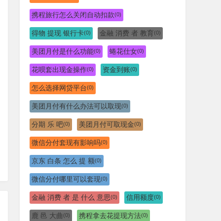
携程旅行怎么关闭自动扣款
(0)
得物 提现 银行卡
金融 消费 者 教育
(0)
(0)
美团月付是什么功能
蜷花仕女
(0)
(0)
花呗套出现金操作
资金到账
(0)
(0)
怎么选择网贷平台
(0)
美团月付有什么办法可以取现
(0)
分期 乐 吧
美团月付可取现金
(0)
(0)
微信分付套现有影响吗
(0)
京东 白条 怎么 提 额
(0)
微信分付哪里可以套现
(0)
金融 消费 者 是 什么 意思
信用额度
(0)
(0)
鹿 邑 大曲
携程拿去花提现方法
(0)
(0)