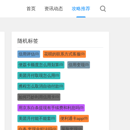
首页
资讯动态
攻略推荐
随机标签
信用评估
花呗的联系方式客服
(0)
(0)
便荔卡额度怎么用划算
信用变现
(0)
(0)
美团月付取现怎么用
(0)
携程怎么取消自动付款
(0)
如何巧妙利用信用卡
(0)
用京东白条提现有手续费和利息吗
(0)
美团月付能不能套
便利通卡app
(0)
(0)
白条 套现金犯法吗
风险套现
(0)
(0)