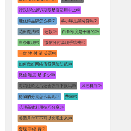
行政诉讼起诉期限是否适用中止
(0)
鹿优鲜品牌怎么样
羊小咩是黑网贷吗
(0)
(0)
花田魔法
还款
白条额度是干嘛的
(0)
(0)
(0)
白条取现
微信分付套现手续费
(0)
(0)
一次 性 付 清 英语
(0)
如何做好网络借贷风险防范
(0)
微信 额度 是 多少
(0)
海鸥还款之后还会强制下款吗
风控机制
(0)
(0)
得物的分期怎么套现
费率
(0)
(0)
花呗高效利用技巧分享
(0)
美团月付可不可以套现出来
(0)
套现 手续 费
(0)