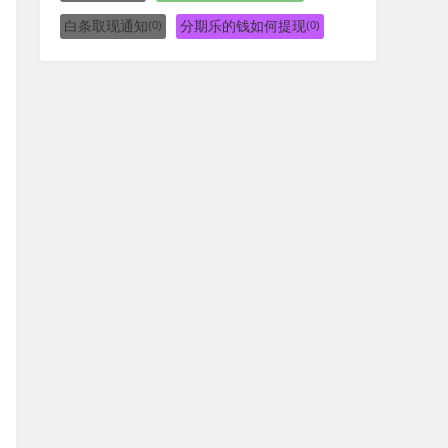
白条取现通知
分期乐的钱如何提现
(0)
(0)