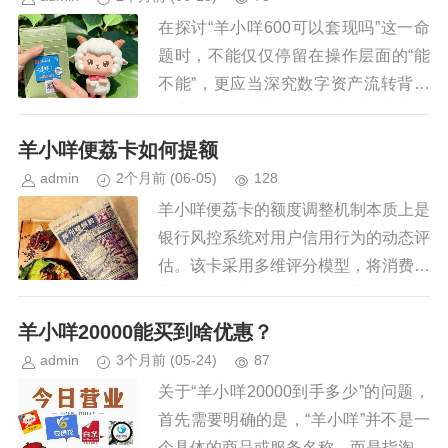
在探讨“羊小咩600可以套现吗”这一命
题时，不能仅仅停留在操作层面的“能
不能”，更应当深究数字资产流转背后
的底层逻辑。从金融属性来看，此类平
台发放的额度或积分，本质上是平台为
羊小咩便荔卡如何提额
了维持生态活跃度而设计的“...
admin
2个月前
(06-05)
128
羊小咩便荔卡的额度调整机制本质上是
银行风控系统对用户信用行为的动态评
估。该卡采用多维评分模型，将消费频
率、账单分期次数、还款稳定性等数据
纳入算法计算。当用户连续三个月保持
羊小咩20000能买到啥优惠？
全额还款且消费额增长15%...
admin
3个月前
(05-24)
87
关于“羊小咩20000到手多少”的问题，
首先需要明确的是，“羊小咩”并不是一
个具体的商品或服务名称，而是指淘宝