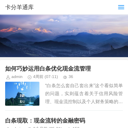
卡分羊通库
如何巧妙运用白条优化现金流管理
admin
4周前
(07-11)
36
“白条怎么套自己套出来”这个看似简单
的问题，实则蕴含着关于信用风险管
理、现金流控制以及个人财务策略的复
杂逻辑。并非单纯的技术动作，而是对
自身资产负债状况进行精准评估和主动
白条现取：现金流转的金融密码
干预的过程。传统上，人们常常将...